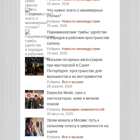
15 июня, 2026
Что нужно знать о маникюрных
столах?
Рубрика:
Новости киноиндустрии
25 мая, 2026
Парикмахерские тумбы: удобство
и порядок в рабочем пространстве
салона
Рубрика:
Новости киноиндустрии
18 мая, 2026
Магазин гитарных аксессуаров
при мастерской в Санкт-
Петербурге: пространство для
музыкантов и их инструментов
Рубрика:
Все о музыке
28 апреля, 2026
Depeche Mode: сага о
синтезаторах, коже и вечном
поиске
Рубрика:
Биографии знаменитостей
20 августа, 2025
Уроки вокала в Москве: путь к
сильному голосу и уверенности на
сцене
Рубрика:
Все о музыке