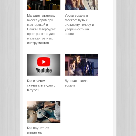
Магазин гитарных
Уроки вокала в
аксессуаров при
Москве: путь к
мастерской в
сильному голосу и
Санкт-Петербурге:
уверенности на
пространство для
сцене
музыкантов и их
инструментов
Как и зачем
Лучшая школа
скачивать видео с
вокала
Ютуба?
Как научиться
играть на