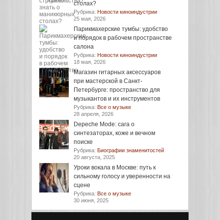
столах?
Рубрика:
Новости киноиндустрии
25 мая, 2026
Парикмахерские тумбы: удобство
и порядок в рабочем пространстве
салона
Рубрика:
Новости киноиндустрии
18 мая, 2026
Магазин гитарных аксессуаров
при мастерской в Санкт-
Петербурге: пространство для
музыкантов и их инструментов
Рубрика:
Все о музыке
28 апреля, 2026
Depeche Mode: сага о
синтезаторах, коже и вечном
поиске
Рубрика:
Биографии знаменитостей
20 августа, 2025
Уроки вокала в Москве: путь к
сильному голосу и уверенности на
сцене
Рубрика:
Все о музыке
30 июня, 2025