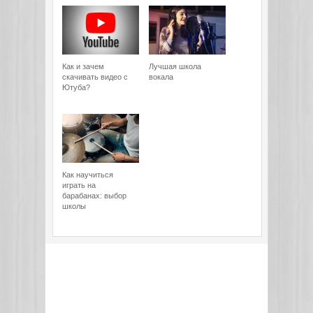
Как и зачем
Лучшая школа
скачивать видео с
вокала
Ютуба?
Как научиться
играть на
барабанах: выбор
школы