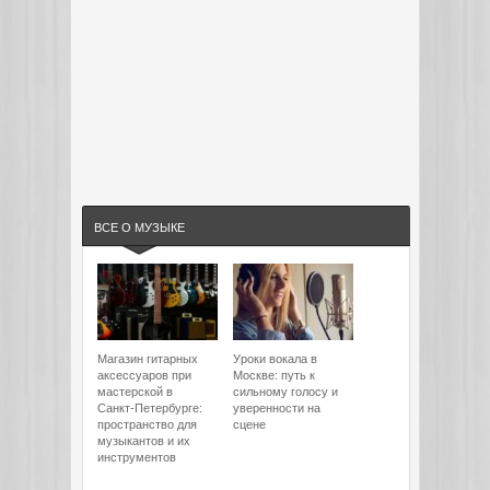
ВСЕ О МУЗЫКЕ
Магазин гитарных
Уроки вокала в
аксессуаров при
Москве: путь к
мастерской в
сильному голосу и
Санкт-Петербурге:
уверенности на
пространство для
сцене
музыкантов и их
инструментов