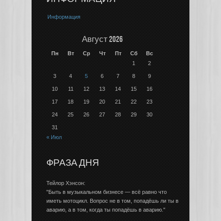
Информация
Август 2026
Пн
Вт
Ср
Чт
Пт
Сб
Вс
1
2
3
4
5
6
7
8
9
10
11
12
13
14
15
16
17
18
19
20
21
22
23
24
25
26
27
28
29
30
31
« Июл
ФРАЗА ДНЯ
Тейлор Хэнсон:
"Быть в музыкальном бизнесе — всё равно что
иметь мотоцикл. Вопрос не в том, попадёшь ли ты в
аварию, а в том, когда ты попадёшь в аварию."