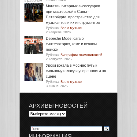
Магазин гитарных аксессуаров
при мастерской в Санкт-
Петербурге: пространство для
музыкантов и их инструментов
Рубрика:
Все о музыке
28 апреля, 2026
Depeche Mode: сага о
синтезаторах, коже и вечном
поиске
Рубрика:
Биографии знаменитостей
20 августа, 2025
Уроки вокала в Москве: путь к
сильному голосу и уверенности на
сцене
Рубрика:
Все о музыке
30 июня, 2025
АРХИВЫ НОВОСТЕЙ
ИНФОРМАЦИЯ