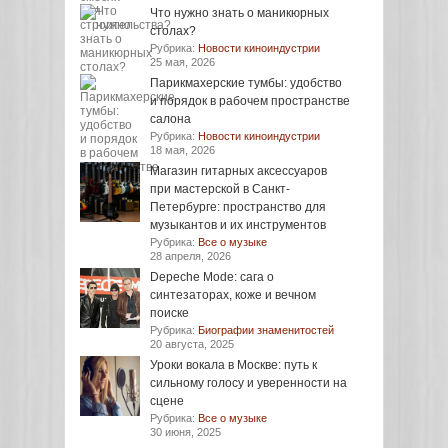
Что нужно знать о маникюрных
столах?
Рубрика:
Новости киноиндустрии
25 мая, 2026
Парикмахерские тумбы: удобство
и порядок в рабочем пространстве
салона
Рубрика:
Новости киноиндустрии
18 мая, 2026
Магазин гитарных аксессуаров
при мастерской в Санкт-
Петербурге: пространство для
музыкантов и их инструментов
Рубрика:
Все о музыке
28 апреля, 2026
Depeche Mode: сага о
синтезаторах, коже и вечном
поиске
Рубрика:
Биографии знаменитостей
20 августа, 2025
Уроки вокала в Москве: путь к
сильному голосу и уверенности на
сцене
Рубрика:
Все о музыке
30 июня, 2025