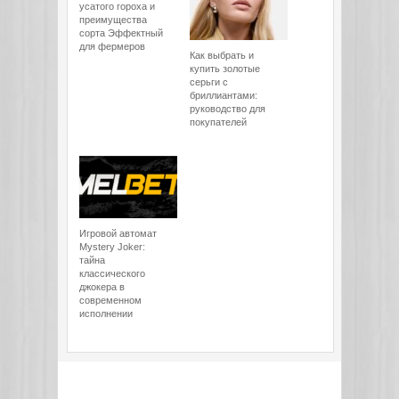
усатого гороха и
преимущества
сорта Эффектный
для фермеров
Как выбрать и
купить золотые
серьги с
бриллиантами:
руководство для
покупателей
Игровой автомат
Mystery Joker:
тайна
классического
джокера в
современном
исполнении