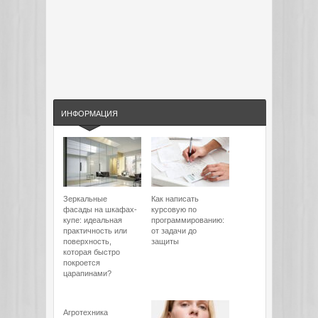
ИНФОРМАЦИЯ
Зеркальные
Как написать
фасады на шкафах-
курсовую по
купе: идеальная
программированию:
практичность или
от задачи до
поверхность,
защиты
которая быстро
покроется
царапинами?
Агротехника