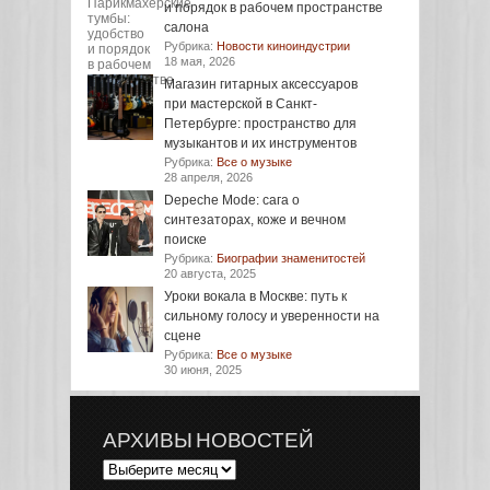
и порядок в рабочем пространстве
салона
Рубрика:
Новости киноиндустрии
18 мая, 2026
Магазин гитарных аксессуаров
при мастерской в Санкт-
Петербурге: пространство для
музыкантов и их инструментов
Рубрика:
Все о музыке
28 апреля, 2026
Depeche Mode: сага о
синтезаторах, коже и вечном
поиске
Рубрика:
Биографии знаменитостей
20 августа, 2025
Уроки вокала в Москве: путь к
сильному голосу и уверенности на
сцене
Рубрика:
Все о музыке
30 июня, 2025
АРХИВЫ НОВОСТЕЙ