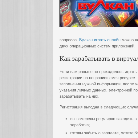
вопросов.
Вулкан играть онлайн
можно на
двух операционных систем приложений.
Как зарабатывать в вирту
Если вам раньше не приходилось играть 
регистрации на понравившемся ресурсе. 
заполнения нужной информации, после че
указания личных данных, электронной п
зарабатывать на них.
Регистрация выгодна в следующих случа
вы намерены регулярно заходить в 
заработка;
готовы забыть о зарплате, хотите 