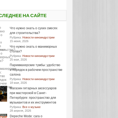
СЛЕДНЕЕ НА САЙТЕ
Что нужно знать о сухих смесях
для строительства?
Рубрика:
Новости киноиндустрии
15 июня, 2026
Что нужно знать о маникюрных
столах?
Рубрика:
Новости киноиндустрии
25 мая, 2026
Парикмахерские тумбы: удобство
и порядок в рабочем пространстве
салона
Рубрика:
Новости киноиндустрии
18 мая, 2026
Магазин гитарных аксессуаров
при мастерской в Санкт-
Петербурге: пространство для
музыкантов и их инструментов
Рубрика:
Все о музыке
28 апреля, 2026
Depeche Mode: сага о