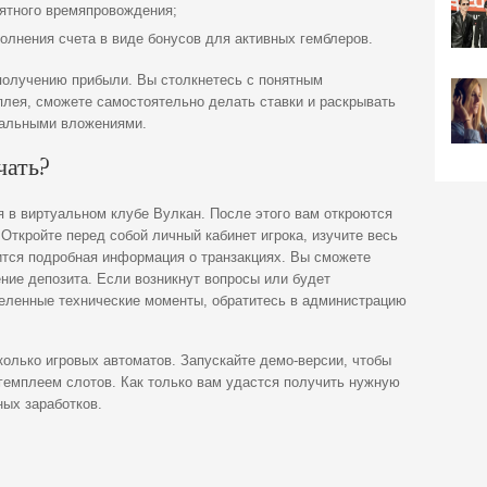
ятного времяпровождения;
олнения счета в виде бонусов для активных гемблеров.
получению прибыли. Вы столкнетесь с понятным
лея, сможете самостоятельно делать ставки и раскрывать
мальными вложениями.
чать?
 в виртуальном клубе Вулкан. После этого вам откроются
 Откройте перед собой личный кабинет игрока, изучите весь
ится подробная информация о транзакциях. Вы сможете
ние депозита. Если возникнут вопросы или будет
еленные технические моменты, обратитесь в администрацию
колько игровых автоматов. Запускайте демо-версии, чтобы
гемплеем слотов. Как только вам удастся получить нужную
ых заработков.