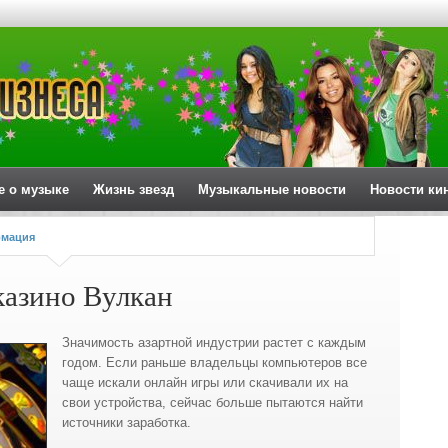
е о музыке
Жизнь звезд
Музыкальные новости
Новости ки
мация
казино Вулкан
Значимость азартной индустрии растет с каждым
годом. Если раньше владельцы компьютеров все
чаще искали онлайн игры или скачивали их на
свои устройства, сейчас больше пытаются найти
источники заработка.