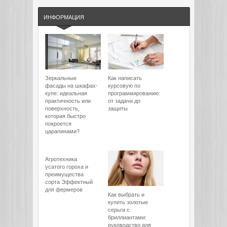
ИНФОРМАЦИЯ
Зеркальные
Как написать
фасады на шкафах-
курсовую по
купе: идеальная
программированию:
практичность или
от задачи до
поверхность,
защиты
которая быстро
покроется
царапинами?
Агротехника
усатого гороха и
преимущества
сорта Эффектный
для фермеров
Как выбрать и
купить золотые
серьги с
бриллиантами:
руководство для