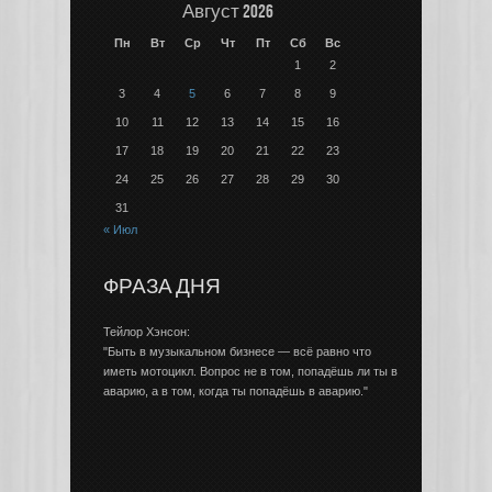
Август 2026
Пн
Вт
Ср
Чт
Пт
Сб
Вс
1
2
3
4
5
6
7
8
9
10
11
12
13
14
15
16
17
18
19
20
21
22
23
24
25
26
27
28
29
30
31
« Июл
ФРАЗА ДНЯ
Тейлор Хэнсон:
"Быть в музыкальном бизнесе — всё равно что
иметь мотоцикл. Вопрос не в том, попадёшь ли ты в
аварию, а в том, когда ты попадёшь в аварию."