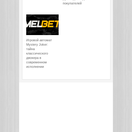
покупателей
Игровой автомат
Mystery Joker:
тайна
классического
джокера в
современном
исполнении