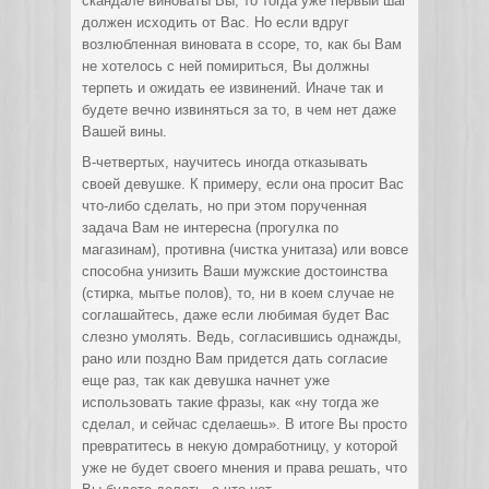
скандале виноваты Вы, то тогда уже первый шаг
должен исходить от Вас. Но если вдруг
возлюбленная виновата в ссоре, то, как бы Вам
не хотелось с ней помириться, Вы должны
терпеть и ожидать ее извинений. Иначе так и
будете вечно извиняться за то, в чем нет даже
Вашей вины.
В-четвертых, научитесь иногда отказывать
своей девушке. К примеру, если она просит Вас
что-либо сделать, но при этом порученная
задача Вам не интересна (прогулка по
магазинам), противна (чистка унитаза) или вовсе
способна унизить Ваши мужские достоинства
(стирка, мытье полов), то, ни в коем случае не
соглашайтесь, даже если любимая будет Вас
слезно умолять. Ведь, согласившись однажды,
рано или поздно Вам придется дать согласие
еще раз, так как девушка начнет уже
использовать такие фразы, как «ну тогда же
сделал, и сейчас сделаешь». В итоге Вы просто
превратитесь в некую домработницу, у которой
уже не будет своего мнения и права решать, что