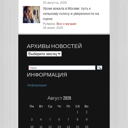
20 августа, 2025
Уроки вокала в Москве: путь к
сильному голосу и уверенности на
сцене
Рубрика:
Все о музыке
30 июня, 2025
АРХИВЫ НОВОСТЕЙ
ИНФОРМАЦИЯ
Информация
Август 2026
Пн
Вт
Ср
Чт
Пт
Сб
Вс
1
2
3
4
5
6
7
8
9
10
11
12
13
14
15
16