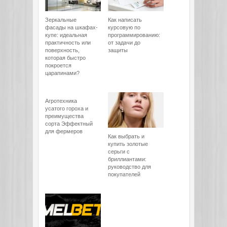
Зеркальные
Как написать
фасады на шкафах-
курсовую по
купе: идеальная
программированию:
практичность или
от задачи до
поверхность,
защиты
которая быстро
покроется
царапинами?
Агротехника
усатого гороха и
преимущества
сорта Эффектный
для фермеров
Как выбрать и
купить золотые
серьги с
бриллиантами:
руководство для
покупателей