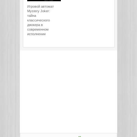
Игровой автомат
Mystery Joker:
тайна
классического
джокера в
современном
исполнении