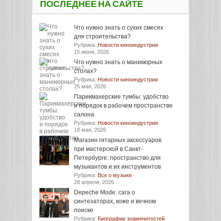
ПОСЛЕДНЕЕ НА САЙТЕ
Что нужно знать о сухих смесях
для строительства?
Рубрика:
Новости киноиндустрии
15 июня, 2026
Что нужно знать о маникюрных
столах?
Рубрика:
Новости киноиндустрии
25 мая, 2026
Парикмахерские тумбы: удобство
и порядок в рабочем пространстве
салона
Рубрика:
Новости киноиндустрии
18 мая, 2026
Магазин гитарных аксессуаров
при мастерской в Санкт-
Петербурге: пространство для
музыкантов и их инструментов
Рубрика:
Все о музыке
28 апреля, 2026
Depeche Mode: сага о
синтезаторах, коже и вечном
поиске
Рубрика:
Биографии знаменитостей