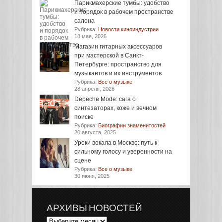
Парикмахерские тумбы: удобство
и порядок в рабочем пространстве
салона
Рубрика:
Новости киноиндустрии
18 мая, 2026
Магазин гитарных аксессуаров
при мастерской в Санкт-
Петербурге: пространство для
музыкантов и их инструментов
Рубрика:
Все о музыке
28 апреля, 2026
Depeche Mode: сага о
синтезаторах, коже и вечном
поиске
Рубрика:
Биографии знаменитостей
20 августа, 2025
Уроки вокала в Москве: путь к
сильному голосу и уверенности на
сцене
Рубрика:
Все о музыке
30 июня, 2025
АРХИВЫ НОВОСТЕЙ