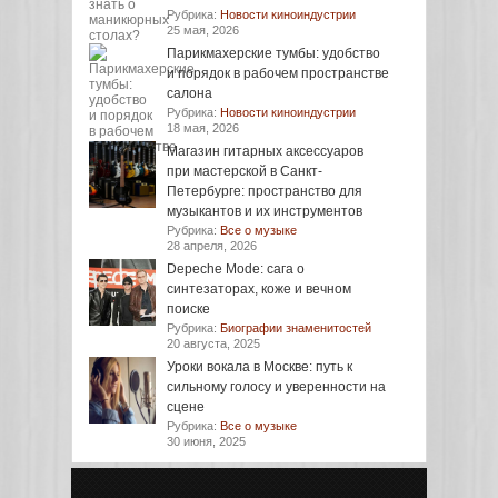
Рубрика:
Новости киноиндустрии
25 мая, 2026
Парикмахерские тумбы: удобство
и порядок в рабочем пространстве
салона
Рубрика:
Новости киноиндустрии
18 мая, 2026
Магазин гитарных аксессуаров
при мастерской в Санкт-
Петербурге: пространство для
музыкантов и их инструментов
Рубрика:
Все о музыке
28 апреля, 2026
Depeche Mode: сага о
синтезаторах, коже и вечном
поиске
Рубрика:
Биографии знаменитостей
20 августа, 2025
Уроки вокала в Москве: путь к
сильному голосу и уверенности на
сцене
Рубрика:
Все о музыке
30 июня, 2025