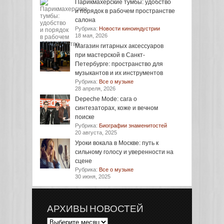
Парикмахерские тумбы: удобство
и порядок в рабочем пространстве
салона
Рубрика:
Новости киноиндустрии
18 мая, 2026
Магазин гитарных аксессуаров
при мастерской в Санкт-
Петербурге: пространство для
музыкантов и их инструментов
Рубрика:
Все о музыке
28 апреля, 2026
Depeche Mode: сага о
синтезаторах, коже и вечном
поиске
Рубрика:
Биографии знаменитостей
20 августа, 2025
Уроки вокала в Москве: путь к
сильному голосу и уверенности на
сцене
Рубрика:
Все о музыке
30 июня, 2025
АРХИВЫ НОВОСТЕЙ