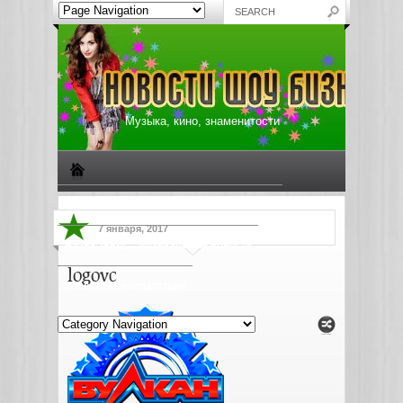
Музыка, кино, знаменитости
Биографии знаменитостей
Все о музыке
7 января, 2017
Жизнь звезд
Музыкальные новости
logovc
Новости киноиндустрии