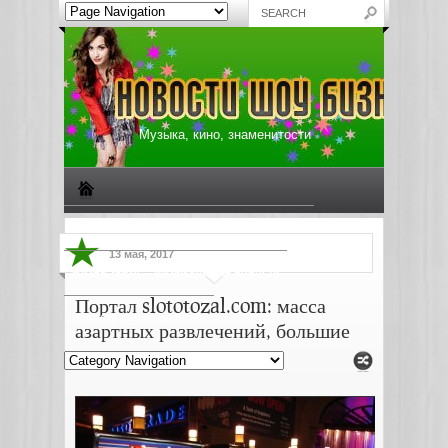
Музыка, кино, знаменитости
Биографии знаменитостей
Все о музыке
13 мая, 2017
Жизнь звезд
Музыкальные новости
Портал slototozal.com: масса
Новости киноиндустрии
азартных развлечений, большие
выигрыши