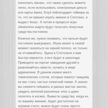
пополнить баланс, что также сделать можете
легко, если использовать электронные деньги
или карты банка. Клуб поблагодарит геймера за
то, что он пришел играть именно в Слотозал, и
выдаст бонус. А потом в процессе игры
обожатели азарта будут получать бонусные
средства постоянно.
Конечно же, нужно понимать, что нельзя будет
постоянно выигрывать. Игрок может в любой
момент оказаться на черной полосе, но только
не отчаивайтесь. Удача в Слотозале к вам
быстро вернется, и все будет в шоколаде.
Приводите на портал заведения друзей и
развлекайтесь вместе, купаясь в море
адреналина. В данном казино много
тематических слотов, которые помогут каждому
из вас стать частью сюжетной линии. А значит,
вы сможете побывать в разных местах заочно,
увидеть жителей различных эпох и даже
полететь в космос. Вывести средства, когда их,
по вашему мнению, будет достаточно на
игровом счете, можно будет очень просто.