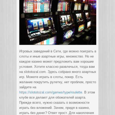
Игровых заведений в Сети, где можно поиграть в
слоты и иные азартные игры, множество. Но не
каждое казино может предложить вам хорошие
условия.
Хотите классно развлечься, тогда вам
на slototozal.com. Здесь собрано много азартных
игр. Можете играть в слоты, покер. Есть
желание покрутить рулетку, нет проблем, просто
зайдите на
https://slototozal.com/games/type/roulette
. В этом
клубе все делают для обожателей азарта.
Прежде всего, нужно сказать о возможности
играть без вложений. Зачем, придя в казино,
играть без денег? Ответ прост. Для накопления