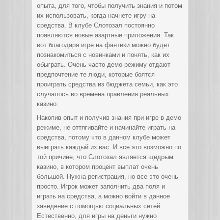
опыта, для того, чтобы получить знания и потом
их использовать, когда начнете игру на
средства. В клубе Слотозал постоянно
появляются новые азартные приложения. Так
вот благодаря игре на фантики можно будет
познакомиться с новинками и понять, как их
обыграть. Очень часто демо режиму отдают
предпочтение те люди, которые боятся
проиграть средства из бюджета семьи, как это
случалось во времена правления реальных
казино.
Накопив опыт и получив знания при игре в демо
режиме, не оттягивайте и начинайте играть на
средства, потому что в данном клубе может
выиграть каждый из вас. И все это возможно по
той причине, что Слотозал является щедрым
казино, в котором процент выплат очень
большой. Нужна регистрация, но все это очень
просто. Игрок может заполнить два поля и
играть на средства, а можно войти в данное
заведение с помощью социальных сетей.
Естественно, для игры на деньги нужно