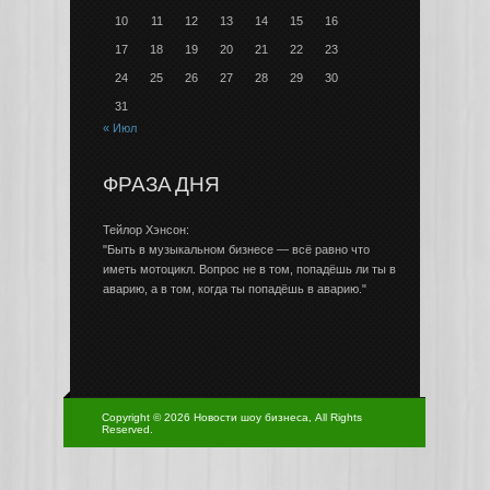
10
11
12
13
14
15
16
17
18
19
20
21
22
23
24
25
26
27
28
29
30
31
« Июл
ФРАЗА ДНЯ
Тейлор Хэнсон:
"Быть в музыкальном бизнесе — всё равно что
иметь мотоцикл. Вопрос не в том, попадёшь ли ты в
аварию, а в том, когда ты попадёшь в аварию."
Copyright © 2026 Новости шоу бизнеса, All Rights
Reserved.