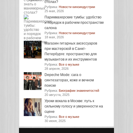
столах?
Рубрика:
Новости киноиндустрии
25 мая, 2026
Парикмахерские тумбы: удобство
и порядок в рабочем пространстве
салона
Рубрика:
Новости киноиндустрии
18 мая, 2026
Магазин гитарных аксессуаров
при мастерской в Санкт-
Петербурге: пространство для
музыкантов и их инструментов
Рубрика:
Все о музыке
28 апреля, 2026
Depeche Mode: сага о
синтезаторах, коже и вечном
поиске
Рубрика:
Биографии знаменитостей
20 августа, 2025
Уроки вокала в Москве: путь к
сильному голосу и уверенности на
сцене
Рубрика:
Все о музыке
30 июня, 2025