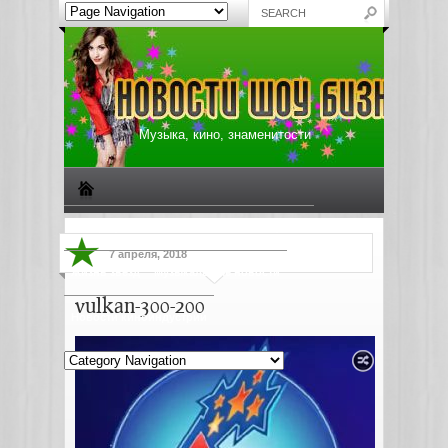
Музыка, кино, знаменитости
Биографии знаменитостей
Все о музыке
7 апреля, 2018
Жизнь звезд
Музыкальные новости
vulkan-300-200
Новости киноиндустрии