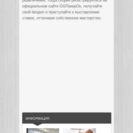
развлечения, тогда скорее регистрируйтесь на
официальном сайте GGПокерОк, получайте
свой бездеп и приступайте к выставлению
ставок, оттачивая собственное мастерство.
ИНФОРМАЦИЯ