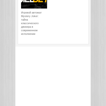
Игровой автомат
Mystery Joker:
тайна
классического
джокера в
современном
исполнении