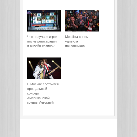
Что получает игрок
Metallica вновь
после регистрации
удивила
в онлайн-казино?
поклонников
В Москве состоится
прощальный
концерт
Американской
группы Aerosmith