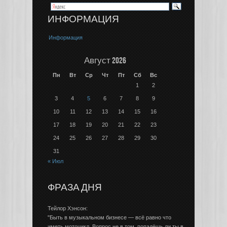
ИНФОРМАЦИЯ
Информация
Август 2026
Пн
Вт
Ср
Чт
Пт
Сб
Вс
1
2
3
4
5
6
7
8
9
10
11
12
13
14
15
16
17
18
19
20
21
22
23
24
25
26
27
28
29
30
31
« Июл
ФРАЗА ДНЯ
Тейлор Хэнсон:
"Быть в музыкальном бизнесе — всё равно что
иметь мотоцикл. Вопрос не в том, попадёшь ли ты в