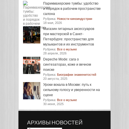
Парикмахерские тумбы: удобство
и порядок в рабочем пространстве
салона
Рубрика:
Новости киноиндустрии
18 мая, 2026
Магазин гитарных аксессуаров
при мастерской в Санкт-
Петербурге: пространство для
музыкантов и их инструментов
Рубрика:
Все о музыке
28 апреля, 2026
Depeche Mode: сага о
синтезаторах, коже и вечном
поиске
Рубрика:
Биографии знаменитостей
20 августа, 2025
Уроки вокала в Москве: путь к
сильному голосу и уверенности на
сцене
Рубрика:
Все о музыке
30 июня, 2025
АРХИВЫ НОВОСТЕЙ