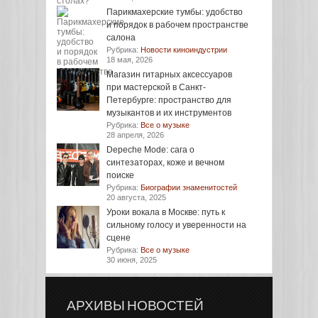
Парикмахерские тумбы: удобство
и порядок в рабочем пространстве
салона
Рубрика:
Новости киноиндустрии
18 мая, 2026
Магазин гитарных аксессуаров
при мастерской в Санкт-
Петербурге: пространство для
музыкантов и их инструментов
Рубрика:
Все о музыке
28 апреля, 2026
Depeche Mode: сага о
синтезаторах, коже и вечном
поиске
Рубрика:
Биографии знаменитостей
20 августа, 2025
Уроки вокала в Москве: путь к
сильному голосу и уверенности на
сцене
Рубрика:
Все о музыке
30 июня, 2025
АРХИВЫ НОВОСТЕЙ