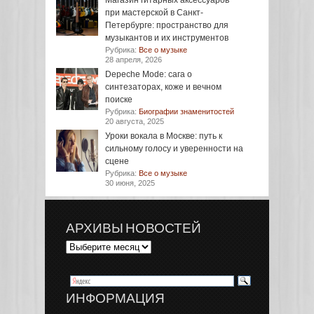
Магазин гитарных аксессуаров
при мастерской в Санкт-
Петербурге: пространство для
музыкантов и их инструментов
Рубрика:
Все о музыке
28 апреля, 2026
Depeche Mode: сага о
синтезаторах, коже и вечном
поиске
Рубрика:
Биографии знаменитостей
20 августа, 2025
Уроки вокала в Москве: путь к
сильному голосу и уверенности на
сцене
Рубрика:
Все о музыке
30 июня, 2025
АРХИВЫ НОВОСТЕЙ
ИНФОРМАЦИЯ