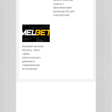
купить золотые
серьги с
бриллиантами:
руководство для
покупателей
Игровой автомат
Mystery Joker:
тайна
классического
джокера в
современном
исполнении