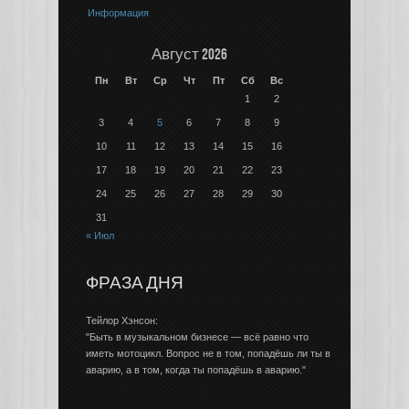
Информация
Август 2026
Пн
Вт
Ср
Чт
Пт
Сб
Вс
1
2
3
4
5
6
7
8
9
10
11
12
13
14
15
16
17
18
19
20
21
22
23
24
25
26
27
28
29
30
31
« Июл
ФРАЗА ДНЯ
Тейлор Хэнсон:
"Быть в музыкальном бизнесе — всё равно что
иметь мотоцикл. Вопрос не в том, попадёшь ли ты в
аварию, а в том, когда ты попадёшь в аварию."