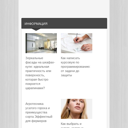
ИНФОРМАЦИЯ
Зеркальные
Как написать
фасады на шкафах-
курсовую по
купе: идеальная
программированию:
практичность или
от задачи до
поверхность,
защиты
которая быстро
покроется
царапинами?
Агротехника
усатого гороха и
преимущества
сорта Эффектный
для фермеров
Как выбрать и