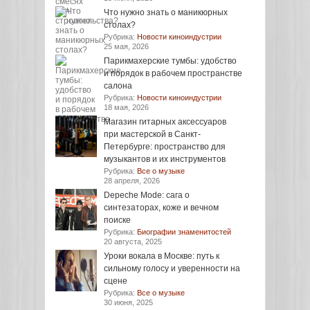
Что нужно знать о маникюрных
столах?
Рубрика:
Новости киноиндустрии
25 мая, 2026
Парикмахерские тумбы: удобство
и порядок в рабочем пространстве
салона
Рубрика:
Новости киноиндустрии
18 мая, 2026
Магазин гитарных аксессуаров
при мастерской в Санкт-
Петербурге: пространство для
музыкантов и их инструментов
Рубрика:
Все о музыке
28 апреля, 2026
Depeche Mode: сага о
синтезаторах, коже и вечном
поиске
Рубрика:
Биографии знаменитостей
20 августа, 2025
Уроки вокала в Москве: путь к
сильному голосу и уверенности на
сцене
Рубрика:
Все о музыке
30 июня, 2025