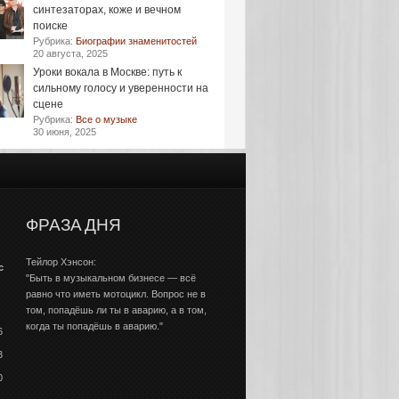
синтезаторах, коже и вечном
поиске
Рубрика:
Биографии знаменитостей
20 августа, 2025
Уроки вокала в Москве: путь к
сильному голосу и уверенности на
сцене
Рубрика:
Все о музыке
30 июня, 2025
ФРАЗА ДНЯ
Тейлор Хэнсон:
с
"Быть в музыкальном бизнесе — всё
равно что иметь мотоцикл. Вопрос не в
том, попадёшь ли ты в аварию, а в том,
когда ты попадёшь в аварию."
6
3
0