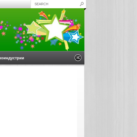
ноиндустрии