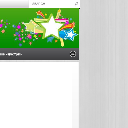
ноиндустрии