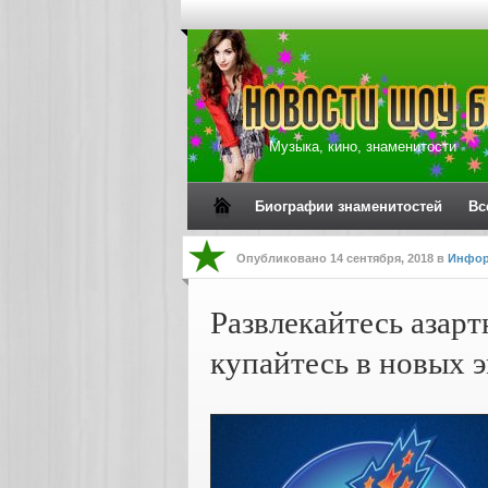
Музыка, кино, знаменитости
Биографии знаменитостей
Вс
Опубликовано
14 сентября, 2018
в
Инфор
Развлекайтесь азарт
купайтесь в новых 