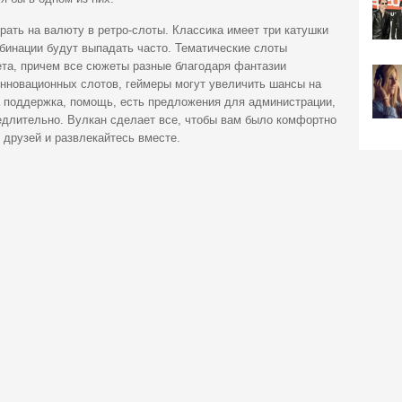
рать на валюту в ретро-слоты. Классика имеет три катушки
бинации будут выпадать часто. Тематические слоты
та, причем все сюжеты разные благодаря фантазии
инновационных слотов, геймеры могут увеличить шансы на
а поддержка, помощь, есть предложения для администрации,
едлительно. Вулкан сделает все, чтобы вам было комфортно
 друзей и развлекайтесь вместе.