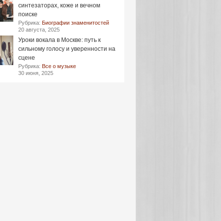
синтезаторах, коже и вечном
поиске
Рубрика:
Биографии знаменитостей
20 августа, 2025
Уроки вокала в Москве: путь к
сильному голосу и уверенности на
сцене
Рубрика:
Все о музыке
30 июня, 2025