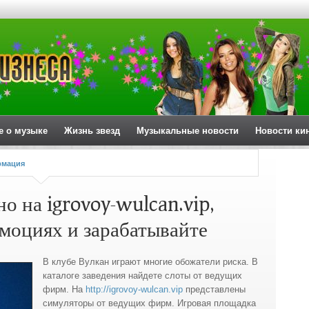
е о музыке
Жизнь звезд
Музыкальные новости
Новости ки
мация
но на igrovoy-wulcan.vip,
эмоциях и зарабатывайте
В клубе Вулкан играют многие обожатели риска. В
каталоге заведения найдете слоты от ведущих
фирм.
На
http://igrovoy-wulcan.vip
представлены
симуляторы от ведущих фирм. Игровая площадка