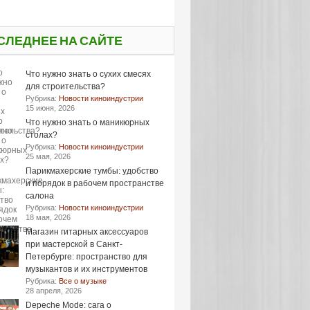
СЛЕДНЕЕ НА САЙТЕ
Что нужно знать о сухих смесях
для строительства?
Рубрика:
Новости киноиндустрии
15 июня, 2026
Что нужно знать о маникюрных
столах?
Рубрика:
Новости киноиндустрии
25 мая, 2026
Парикмахерские тумбы: удобство
и порядок в рабочем пространстве
салона
Рубрика:
Новости киноиндустрии
18 мая, 2026
Магазин гитарных аксессуаров
при мастерской в Санкт-
Петербурге: пространство для
музыкантов и их инструментов
Рубрика:
Все о музыке
28 апреля, 2026
Depeche Mode: сага о