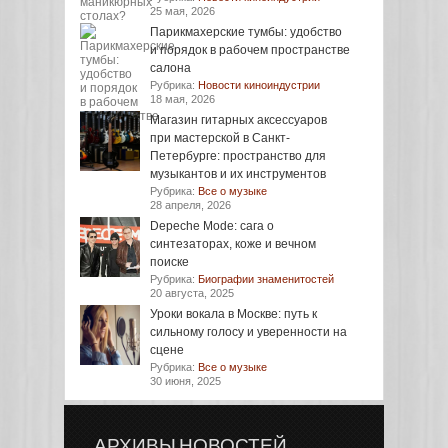
25 мая, 2026
Парикмахерские тумбы: удобство
и порядок в рабочем пространстве
салона
Рубрика:
Новости киноиндустрии
18 мая, 2026
Магазин гитарных аксессуаров
при мастерской в Санкт-
Петербурге: пространство для
музыкантов и их инструментов
Рубрика:
Все о музыке
28 апреля, 2026
Depeche Mode: сага о
синтезаторах, коже и вечном
поиске
Рубрика:
Биографии знаменитостей
20 августа, 2025
Уроки вокала в Москве: путь к
сильному голосу и уверенности на
сцене
Рубрика:
Все о музыке
30 июня, 2025
АРХИВЫ НОВОСТЕЙ