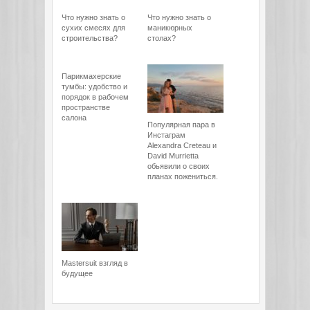
Что нужно знать о
Что нужно знать о
сухих смесях для
маникюрных
строительства?
столах?
Парикмахерские
тумбы: удобство и
порядок в рабочем
пространстве
салона
Популярная пара в
Инстаграм
Alexandra Creteau и
David Murrietta
обьявили о своих
планах пожениться.
Mastersuit взгляд в
будущее