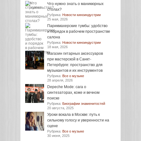
Что нужно знать о маникюрных
столах?
Рубрика:
Новости киноиндустрии
25 мая, 2026
Парикмахерские тумбы: удобство
и порядок в рабочем пространстве
салона
Рубрика:
Новости киноиндустрии
18 мая, 2026
Магазин гитарных аксессуаров
при мастерской в Санкт-
Петербурге: пространство для
музыкантов и их инструментов
Рубрика:
Все о музыке
28 апреля, 2026
Depeche Mode: сага о
синтезаторах, коже и вечном
поиске
Рубрика:
Биографии знаменитостей
20 августа, 2025
Уроки вокала в Москве: путь к
сильному голосу и уверенности на
сцене
Рубрика:
Все о музыке
30 июня, 2025