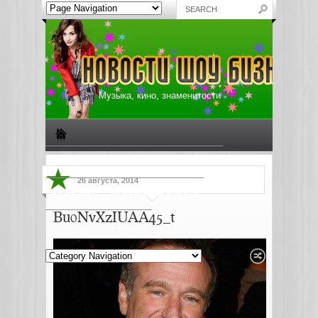
Музыка, кино, знаменитости
Биографии знаменитостей
Все о музыке
26 августа, 2014
Жизнь звезд
Музыкальные новости
Bu0NvXzIUAA45_t
Новости киноиндустрии