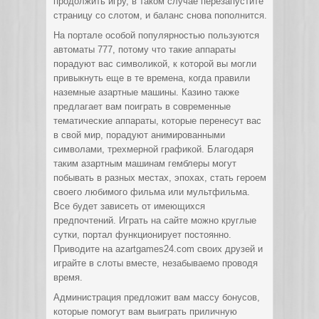
продолжить игру, в таком случае перезапустите
страницу со слотом, и баланс снова пополнится.
На портале особой популярностью пользуются
автоматы 777, потому что такие аппараты
порадуют вас символикой, к которой вы могли
привыкнуть еще в те времена, когда правили
наземные азартные машины. Казино также
предлагает вам поиграть в современные
тематические аппараты, которые перенесут вас
в свой мир, порадуют анимированными
символами, трехмерной графикой. Благодаря
таким азартным машинам гемблеры могут
побывать в разных местах, эпохах, стать героем
своего любимого фильма или мультфильма.
Все будет зависеть от имеющихся
предпочтений. Играть на сайте можно круглые
сутки, портал функционирует постоянно.
Приводите на azartgames24.com своих друзей и
играйте в слоты вместе, незабываемо проводя
время.
Администрация предложит вам массу бонусов,
которые помогут вам выиграть приличную