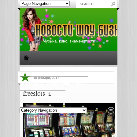
Музыка, кино, знаменитости
Биографии знаменитостей
Все о музыке
15 января, 2017
Жизнь звезд
Музыкальные новости
freeslots_1
Новости киноиндустрии