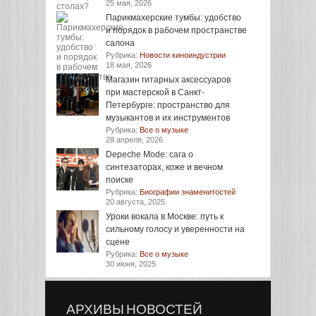
25 мая, 2026
Парикмахерские тумбы: удобство
и порядок в рабочем пространстве
салона
Рубрика:
Новости киноиндустрии
18 мая, 2026
Магазин гитарных аксессуаров
при мастерской в Санкт-
Петербурге: пространство для
музыкантов и их инструментов
Рубрика:
Все о музыке
28 апреля, 2026
Depeche Mode: сага о
синтезаторах, коже и вечном
поиске
Рубрика:
Биографии знаменитостей
20 августа, 2025
Уроки вокала в Москве: путь к
сильному голосу и уверенности на
сцене
Рубрика:
Все о музыке
30 июня, 2025
АРХИВЫ НОВОСТЕЙ