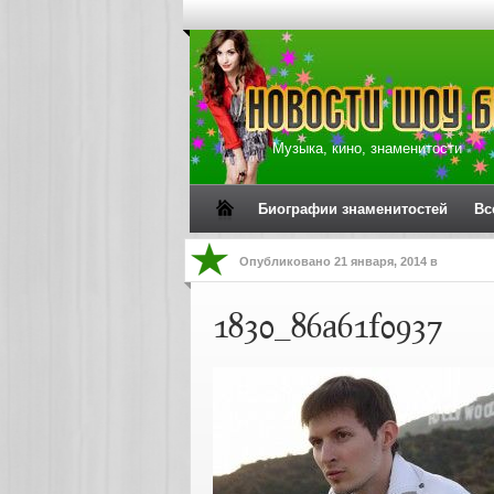
Музыка, кино, знаменитости
Биографии знаменитостей
Вс
Опубликовано
21 января, 2014
в
1830_86a61f0937