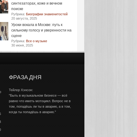
синтезаторах, коже и вечном
поиске
Рубрика:
Биографии знаменитостей
20 августа, 2025
Уроки вокала в Москве: путь к
сильному голосу и уверенности на
сцене
Рубрика:
Все о музыке
30 июня, 2025
ФРАЗА ДНЯ
Тейлор Хэнсон:
с
"Быть в музыкальном бизнесе — всё
равно что иметь мотоцикл. Вопрос не в
том, попадёшь ли ты в аварию, а в том,
когда ты попадёшь в аварию."
6
3
0