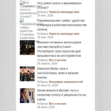
Что нужно знать о маникюрных
столах?
Рубрика:
Новости киноиндустрии
25 мая, 2026
Парикмахерские тумбы: удобство
и порядок в рабочем пространстве
салона
Рубрика:
Новости киноиндустрии
18 мая, 2026
Магазин гитарных аксессуаров
при мастерской в Санкт-
Петербурге: пространство для
музыкантов и их инструментов
Рубрика:
Все о музыке
28 апреля, 2026
Depeche Mode: сага о
синтезаторах, коже и вечном
поиске
Рубрика:
Биографии знаменитостей
20 августа, 2025
Уроки вокала в Москве: путь к
сильному голосу и уверенности на
сцене
Рубрика:
Все о музыке
30 июня, 2025