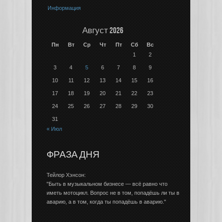
Информация
Август 2026
Пн
Вт
Ср
Чт
Пт
Сб
Вс
1
2
3
4
5
6
7
8
9
10
11
12
13
14
15
16
17
18
19
20
21
22
23
24
25
26
27
28
29
30
31
« Июл
ФРАЗА ДНЯ
Тейлор Хэнсон:
"Быть в музыкальном бизнесе — всё равно что
иметь мотоцикл. Вопрос не в том, попадёшь ли ты в
аварию, а в том, когда ты попадёшь в аварию."