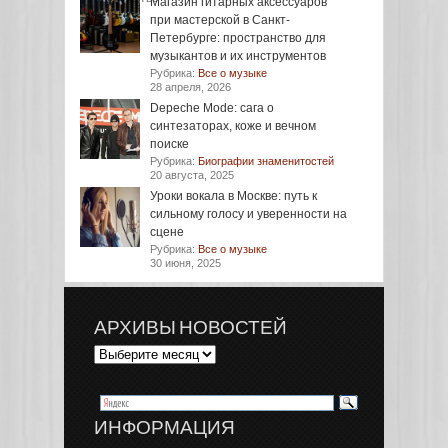
Магазин гитарных аксессуаров
при мастерской в Санкт-
Петербурге: пространство для
музыкантов и их инструментов
Рубрика:
Все о музыке
28 апреля, 2026
Depeche Mode: сага о
синтезаторах, коже и вечном
поиске
Рубрика:
Биографии знаменитостей
20 августа, 2025
Уроки вокала в Москве: путь к
сильному голосу и уверенности на
сцене
Рубрика:
Все о музыке
30 июня, 2025
АРХИВЫ НОВОСТЕЙ
ИНФОРМАЦИЯ