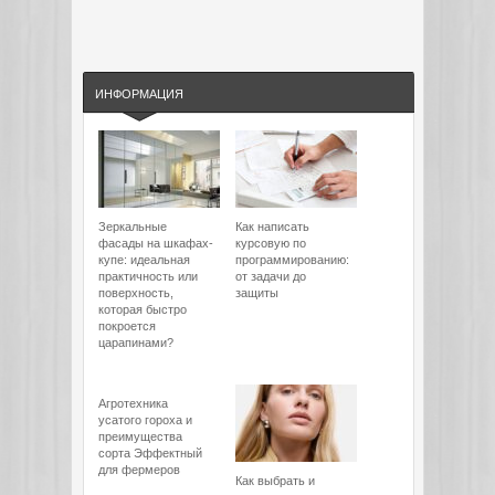
ИНФОРМАЦИЯ
Зеркальные
Как написать
фасады на шкафах-
курсовую по
купе: идеальная
программированию:
практичность или
от задачи до
поверхность,
защиты
которая быстро
покроется
царапинами?
Агротехника
усатого гороха и
преимущества
сорта Эффектный
для фермеров
Как выбрать и