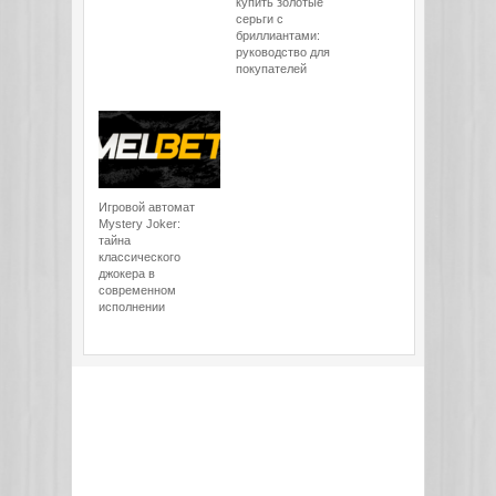
купить золотые
серьги с
бриллиантами:
руководство для
покупателей
Игровой автомат
Mystery Joker:
тайна
классического
джокера в
современном
исполнении