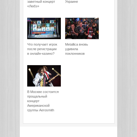
заветный концерт
Украине
«Любэ»
Что получает игрок
Metallica вновь
после регистрации
удивила
в онлайн-казино?
поклонников
В Москве состоится
прощальный
концерт
Американской
группы Aerosmith