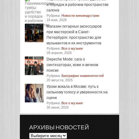
и порядок в рабочем пространстве
салона
Рубрика:
Новости киноиндустрии
18 мая, 2026
Магазин гитарных аксессуаров
при мастерской в Санкт-
Петербурге: пространство для
музыкантов и их инструментов
Рубрика:
Все о музыке
28 апреля, 2026
Depeche Mode: сага о
синтезаторах, коже и вечном
поиске
Рубрика:
Биографии знаменитостей
20 августа, 2025
Уроки вокала в Москве: путь к
сильному голосу и уверенности на
сцене
Рубрика:
Все о музыке
30 июня, 2025
АРХИВЫ НОВОСТЕЙ