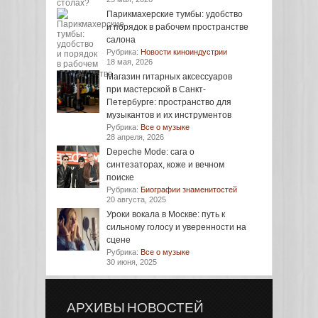
Парикмахерские тумбы: удобство
и порядок в рабочем пространстве
салона
Рубрика:
Новости киноиндустрии
18 мая, 2026
Магазин гитарных аксессуаров
при мастерской в Санкт-
Петербурге: пространство для
музыкантов и их инструментов
Рубрика:
Все о музыке
28 апреля, 2026
Depeche Mode: сага о
синтезаторах, коже и вечном
поиске
Рубрика:
Биографии знаменитостей
20 августа, 2025
Уроки вокала в Москве: путь к
сильному голосу и уверенности на
сцене
Рубрика:
Все о музыке
30 июня, 2025
АРХИВЫ НОВОСТЕЙ