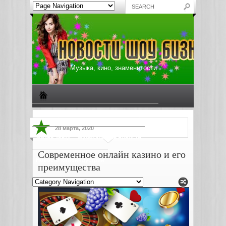
Музыка, кино, знаменитости
Биографии знаменитостей
Все о музыке
28 марта, 2020
Жизнь звезд
Музыкальные новости
Современное онлайн казино и его
Новости киноиндустрии
преимущества