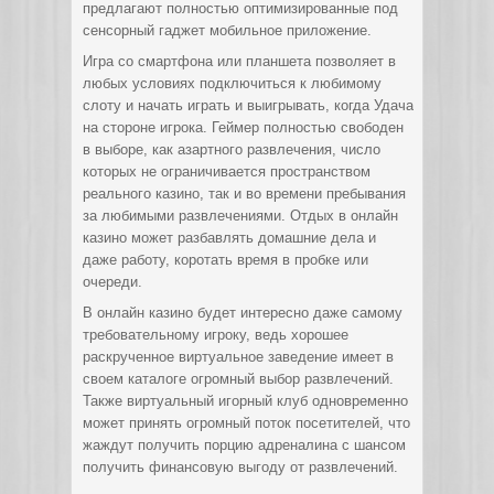
предлагают полностью оптимизированные под
сенсорный гаджет мобильное приложение.
Игра со смартфона или планшета позволяет в
любых условиях подключиться к любимому
слоту и начать играть и выигрывать, когда Удача
на стороне игрока. Геймер полностью свободен
в выборе, как азартного развлечения, число
которых не ограничивается пространством
реального казино, так и во времени пребывания
за любимыми развлечениями. Отдых в онлайн
казино может разбавлять домашние дела и
даже работу, коротать время в пробке или
очереди.
В онлайн казино будет интересно даже самому
требовательному игроку, ведь хорошее
раскрученное виртуальное заведение имеет в
своем каталоге огромный выбор развлечений.
Также виртуальный игорный клуб одновременно
может принять огромный поток посетителей, что
жаждут получить порцию адреналина с шансом
получить финансовую выгоду от развлечений.