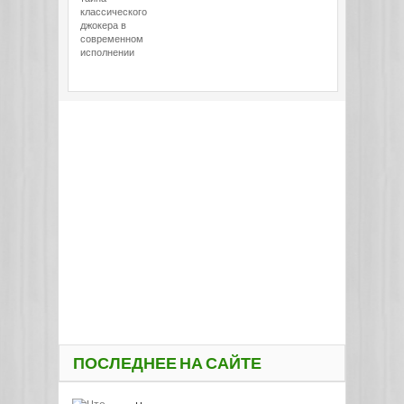
классического
джокера в
современном
исполнении
ПОСЛЕДНЕЕ НА САЙТЕ