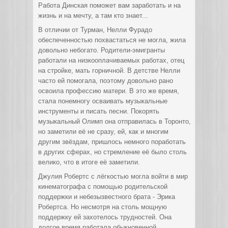
Работа Динская поможет вам заработать и на
жизнь и на мечту, а там кто знает...
В отличии от Турман, Нелли Фурадо
обеспеченностью похвастаться не могла, жила
довольно небогато. Родители-эмигранты
работали на низкооплачиваемых работах, отец
на стройке, мать горничной. В детстве Нелли
часто ей помогала, поэтому довольно рано
освоила профессию матери. В это же время,
стала понемногу осваивать музыкальные
инструменты и писать песни. Покорять
музыкальный Олимп она отправилась в Торонто,
но заметили её не сразу, ей, как и многим
другим звёздам, пришлось немного поработать
в других сферах, но стремление её было столь
велико, что в итоге её заметили.
Джулия Робертс с лёгкостью могла войти в мир
кинематографа с помощью родительской
поддержки и небезызвестного брата - Эрика
Робертса. Но несмотря на столь мощную
поддержку ей захотелось трудностей. Она
долгое время работала обыкновенной