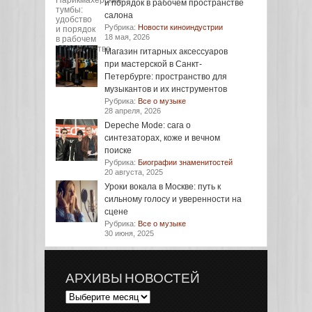
и порядок в рабочем пространстве
салона
Рубрика:
Новости киноиндустрии
18 мая, 2026
Магазин гитарных аксессуаров
при мастерской в Санкт-
Петербурге: пространство для
музыкантов и их инструментов
Рубрика:
Все о музыке
28 апреля, 2026
Depeche Mode: сага о
синтезаторах, коже и вечном
поиске
Рубрика:
Биографии знаменитостей
20 августа, 2025
Уроки вокала в Москве: путь к
сильному голосу и уверенности на
сцене
Рубрика:
Все о музыке
30 июня, 2025
АРХИВЫ НОВОСТЕЙ