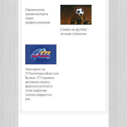
Оформление
загранпаспорта
через
профессионалов
Ставки на футбол:
лучшие стратегии
Приходите на
777avtomatyvulkan.com
Вулкан 777 игровые
автоматы играть:
фортуна посетит в
этом азартном
салоне каждого из
вас