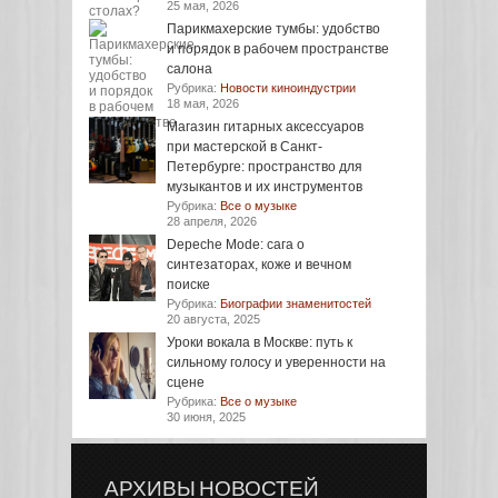
25 мая, 2026
Парикмахерские тумбы: удобство
и порядок в рабочем пространстве
салона
Рубрика:
Новости киноиндустрии
18 мая, 2026
Магазин гитарных аксессуаров
при мастерской в Санкт-
Петербурге: пространство для
музыкантов и их инструментов
Рубрика:
Все о музыке
28 апреля, 2026
Depeche Mode: сага о
синтезаторах, коже и вечном
поиске
Рубрика:
Биографии знаменитостей
20 августа, 2025
Уроки вокала в Москве: путь к
сильному голосу и уверенности на
сцене
Рубрика:
Все о музыке
30 июня, 2025
АРХИВЫ НОВОСТЕЙ