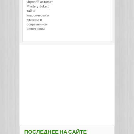
Игровой автомат
Mystery Joker:
тайна
классического
джокера в
современном
исполнении
ПОСЛЕДНЕЕ НА САЙТЕ