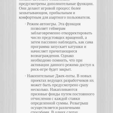
предусмотрены дополнительные функции.
Они делают игровой процесс более
захватывающим, прибыльным и
комфортным для азартного пользователя.
·
Режим автоигры. Эта функция
позволяет геймерам
заблаговременно откорректировать
число предстоящих вращений, а
затем пассивно наблюдать, как сама
программа запускает катушки и
начисляет причитающиеся
вознаграждения. Однако
необходимо помнить, что при
активации данного режима доступ к
риск-игре будет закрыт.
·
Накопительные Джек-поты. В новых
проектах ведущих разработчиков их
может быть предусмотрено сразу
несколько. Накапливаются
призовые фонды путем постоянного
отчисления с каждой ставки
определенной суммы. Розыгрыш
осуществляется различными
способами. В одних слотах