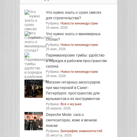
Что нужно знать о сухих смесях
для строительства?
Рубрика:
Новости киноиндустрии
15 июня, 2026
Что нужно знать о маникюрных
столах?
Рубрика:
Новости киноиндустрии
25 мая, 2026
Парикмахерские тумбы: удобство
и порядок в рабочем пространстве
салона
Рубрика:
Новости киноиндустрии
18 мая, 2026
Магазин гитарных аксессуаров
при мастерской в Санкт-
Петербурге: пространство для
музыкантов и их инструментов
Рубрика:
Все о музыке
28 апреля, 2026
Depeche Mode: сага о
синтезаторах, коже и вечном
поиске
Рубрика:
Биографии знаменитостей
20 августа, 2025