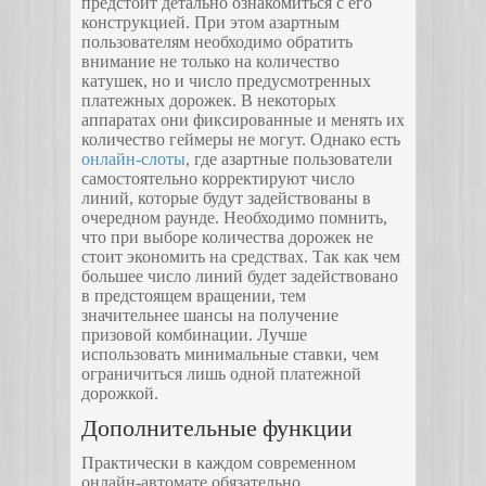
предстоит детально ознакомиться с его
конструкцией. При этом азартным
пользователям необходимо обратить
внимание не только на количество
катушек, но и число предусмотренных
платежных дорожек. В некоторых
аппаратах они фиксированные и менять их
количество геймеры не могут. Однако есть
онлайн-слоты
, где азартные пользователи
самостоятельно корректируют число
линий, которые будут задействованы в
очередном раунде. Необходимо помнить,
что при выборе количества дорожек не
стоит экономить на средствах. Так как чем
большее число линий будет задействовано
в предстоящем вращении, тем
значительнее шансы на получение
призовой комбинации. Лучше
использовать минимальные ставки, чем
ограничиться лишь одной платежной
дорожкой.
Дополнительные функции
Практически в каждом современном
онлайн-автомате обязательно