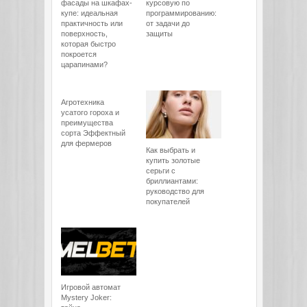
фасады на шкафах-
курсовую по
купе: идеальная
программированию:
практичность или
от задачи до
поверхность,
защиты
которая быстро
покроется
царапинами?
Агротехника
усатого гороха и
преимущества
сорта Эффектный
для фермеров
Как выбрать и
купить золотые
серьги с
бриллиантами:
руководство для
покупателей
Игровой автомат
Mystery Joker: