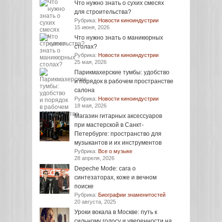
Что нужно знать о сухих смесях
для строительства?
Рубрика:
Новости киноиндустрии
15 июня, 2026
Что нужно знать о маникюрных
столах?
Рубрика:
Новости киноиндустрии
25 мая, 2026
Парикмахерские тумбы: удобство
и порядок в рабочем пространстве
салона
Рубрика:
Новости киноиндустрии
18 мая, 2026
Магазин гитарных аксессуаров
при мастерской в Санкт-
Петербурге: пространство для
музыкантов и их инструментов
Рубрика:
Все о музыке
28 апреля, 2026
Depeche Mode: сага о
синтезаторах, коже и вечном
поиске
Рубрика:
Биографии знаменитостей
20 августа, 2025
Уроки вокала в Москве: путь к
сильному голосу и уверенности на