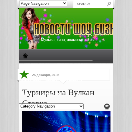
Музыка, кино, знаменитости
Биографии знаменитостей
Все о музыке
25 декабря, 2019
Жизнь звезд
Музыкальные новости
Турниры на Вулкан
Новости киноиндустрии
Ставка