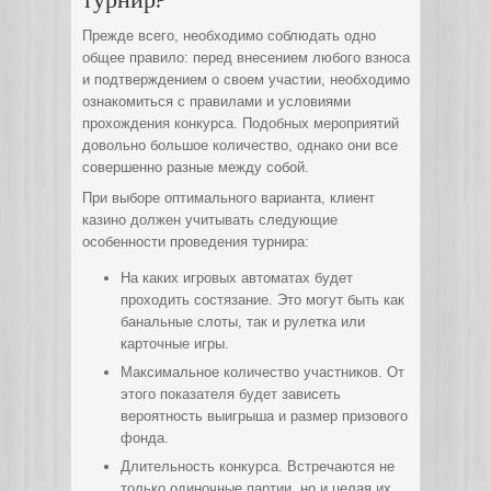
Прежде всего, необходимо соблюдать одно
общее правило: перед внесением любого взноса
и подтверждением о своем участии, необходимо
ознакомиться с правилами и условиями
прохождения конкурса. Подобных мероприятий
довольно большое количество, однако они все
совершенно разные между собой.
При выборе оптимального варианта, клиент
казино должен учитывать следующие
особенности проведения турнира:
На каких игровых автоматах будет
проходить состязание. Это могут быть как
банальные слоты, так и рулетка или
карточные игры.
Максимальное количество участников. От
этого показателя будет зависеть
вероятность выигрыша и размер призового
фонда.
Длительность конкурса. Встречаются не
только одиночные партии, но и целая их