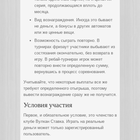
серия, продолжающаяся вплоть до
месяца.
Вид вознаграждения. Иногда это бывают
не деньги, а бонусы в других автоматов
или же ценные вещи.
Возможность сыграть повторно. В
турнирах фризаут участники выбывают из
состязания окончательно, без возврата в
игру. В ребай-турнирах игрок может
повторно внести определенную сумму,
вернувшись в процесс соревнования.
Учитывайте, что некоторые выплаты все же
требуют определенного отыгрыша, поэтому
вывести вознаграждение сразу же не получится.
Условия участия
Первое, и обязательное условие, это членство в
клубе Вулкан Ставка. Играть на реальные
деньги может только зарегистрированный
пользователь.