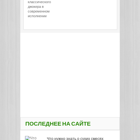
классического
джокера в
современном
исполнении
ПОСЛЕДНЕЕ НА САЙТЕ
Что нужно знать о сухих смесях