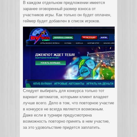
В каждом отдельном предложении имеется
заранее оговоренный размер взноса от
участников игры. Как только он будет оплачен,
геймер будет добавлен в список игроков.
Следует выбирать для конкурса только тот
вариант автоматов, которыми клиент владеет
лучше всего. Дело в том, что повторное участие
в конкурсе не всегда является возможным.
Даже если в турнире предусмотрена
возможность повторно принять в нем участие,
за это удовольствие придется заплатить.