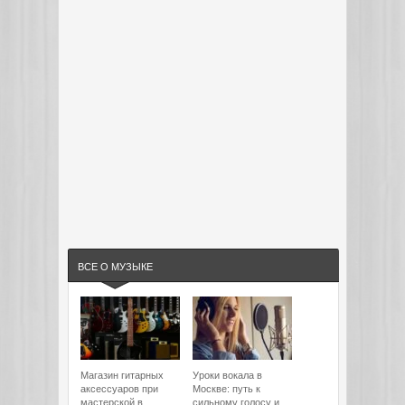
ВСЕ О МУЗЫКЕ
Магазин гитарных
Уроки вокала в
аксессуаров при
Москве: путь к
мастерской в
сильному голосу и