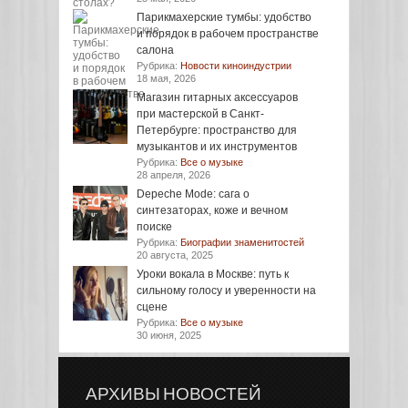
Парикмахерские тумбы: удобство
и порядок в рабочем пространстве
салона
Рубрика:
Новости киноиндустрии
18 мая, 2026
Магазин гитарных аксессуаров
при мастерской в Санкт-
Петербурге: пространство для
музыкантов и их инструментов
Рубрика:
Все о музыке
28 апреля, 2026
Depeche Mode: сага о
синтезаторах, коже и вечном
поиске
Рубрика:
Биографии знаменитостей
20 августа, 2025
Уроки вокала в Москве: путь к
сильному голосу и уверенности на
сцене
Рубрика:
Все о музыке
30 июня, 2025
АРХИВЫ НОВОСТЕЙ