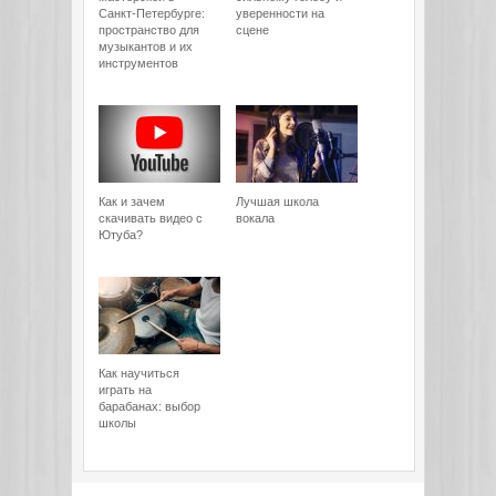
Санкт-Петербурге:
уверенности на
пространство для
сцене
музыкантов и их
инструментов
Как и зачем
Лучшая школа
скачивать видео с
вокала
Ютуба?
Как научиться
играть на
барабанах: выбор
школы