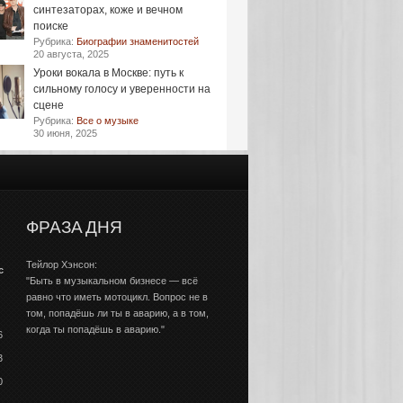
синтезаторах, коже и вечном
поиске
Рубрика:
Биографии знаменитостей
20 августа, 2025
Уроки вокала в Москве: путь к
сильному голосу и уверенности на
сцене
Рубрика:
Все о музыке
30 июня, 2025
ФРАЗА ДНЯ
Тейлор Хэнсон:
с
"Быть в музыкальном бизнесе — всё
равно что иметь мотоцикл. Вопрос не в
том, попадёшь ли ты в аварию, а в том,
когда ты попадёшь в аварию."
6
3
0