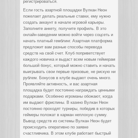
регистрироваться.
Если гость азартной площадки Вулкан Неон
пожелает делать реальные ставки, ему нужно
создать аккаунт в начале игровой карьеры.
Заполните анкету, получите профиль. В это
онлайн-заведении можно войти через соцсеть и
начать платный гемблинг. Азартная платформа
предложит вам разные способы перевода
средств на свой счет. Клуб поприветствует
каждого новичка и выдаст всем новым геймерам
большой бонус, который можно ставить и начать
выигрывать свои первые призовые, не рискую ни
рублем. Бонусов в клубе выдают очень много.
Проявляйте активность, и вас азартная
площадка будет постоянно награждать ценными
подарками. Особенно игроманы обожают, когда
им выдают фриспины. В казино Вулкан Неон
постоянно проходят турниры, победив в которых
геймеры положат в карман неплохую сумму.
Вывод средств из системы Вулкан Неон будет
происходить оперативно по заявке
счастливчика. В этом клубе работает быстрый