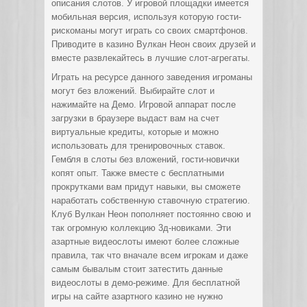
описания слотов. У игровой площадки имеется
мобильная версия, используя которую гости-
рискоманы могут играть со своих смартфонов.
Приводите в казино Вулкан Неон своих друзей и
вместе развлекайтесь в лучшие слот-агрегаты.
Играть на ресурсе данного заведения игроманы
могут без вложений. Выбирайте слот и
нажимайте на Демо. Игровой аппарат после
загрузки в браузере выдаст вам на счет
виртуальные кредиты, которые и можно
использовать для тренировочных ставок.
Гембля в слоты без вложений, гости-новички
копят опыт. Также вместе с бесплатными
прокрутками вам придут навыки, вы сможете
наработать собственную ставочную стратегию.
Клуб Вулкан Неон пополняет постоянно свою и
так огромную коллекцию 3д-новиками. Эти
азартные видеослоты имеют более сложные
правила, так что вначале всем игрокам и даже
самым бывалым стоит затестить данные
видеослоты в демо-режиме. Для бесплатной
игры на сайте азартного казино не нужно