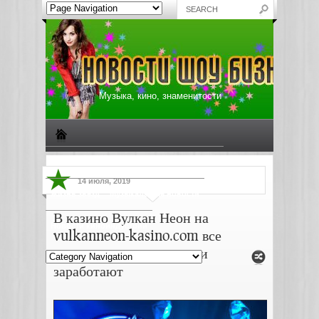
Музыка, кино, знаменитости
Биографии знаменитостей
Все о музыке
14 июля, 2019
Жизнь звезд
Музыкальные новости
В казино Вулкан Неон на
Новости киноиндустрии
vulkanneon-kasino.com все
азартно проведут досуг и
заработают