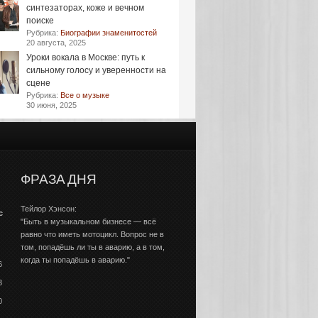
синтезаторах, коже и вечном
поиске
Рубрика:
Биографии знаменитостей
20 августа, 2025
Уроки вокала в Москве: путь к
сильному голосу и уверенности на
сцене
Рубрика:
Все о музыке
30 июня, 2025
ФРАЗА ДНЯ
Тейлор Хэнсон:
с
"Быть в музыкальном бизнесе — всё
равно что иметь мотоцикл. Вопрос не в
том, попадёшь ли ты в аварию, а в том,
когда ты попадёшь в аварию."
6
3
0