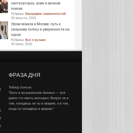
синтезаторах, коже и вечном
поиске
Рубрика:
Биографии знаменитостей
20 августа, 2025
Уроки вокала в Москве: путь к
сильному голосу и уверенности на
сцене
Рубрика:
Все о музыке
30 июня, 2025
ФРАЗА ДНЯ
Тейлор Хэнсон:
с
"Быть в музыкальном бизнесе — всё
равно что иметь мотоцикл. Вопрос не в
том, попадёшь ли ты в аварию, а в том,
когда ты попадёшь в аварию."
6
3
0