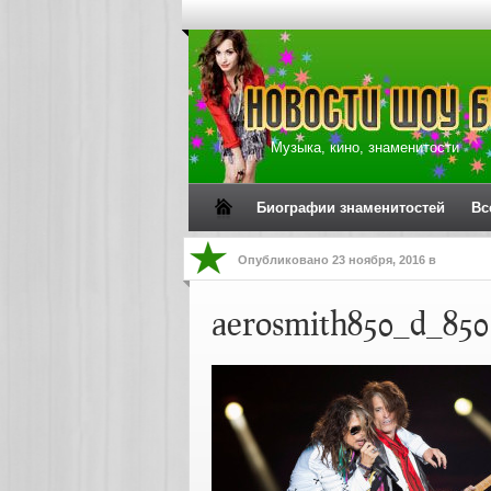
Музыка, кино, знаменитости
Биографии знаменитостей
Вс
Опубликовано
23 ноября, 2016
в
aerosmith850_d_850