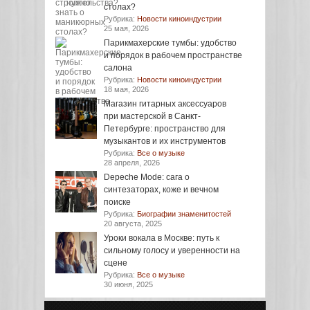
столах?
Рубрика:
Новости киноиндустрии
25 мая, 2026
Парикмахерские тумбы: удобство
и порядок в рабочем пространстве
салона
Рубрика:
Новости киноиндустрии
18 мая, 2026
Магазин гитарных аксессуаров
при мастерской в Санкт-
Петербурге: пространство для
музыкантов и их инструментов
Рубрика:
Все о музыке
28 апреля, 2026
Depeche Mode: сага о
синтезаторах, коже и вечном
поиске
Рубрика:
Биографии знаменитостей
20 августа, 2025
Уроки вокала в Москве: путь к
сильному голосу и уверенности на
сцене
Рубрика:
Все о музыке
30 июня, 2025