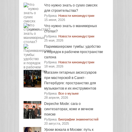
Что нужно знать о сухих смесях
для строительства?
Рубрика:
Новости киноиндустрии
15 июня, 2026
Что нужно знать о маникюрных
столах?
Рубрика:
Новости киноиндустрии
25 мая, 2026
Парикмахерские тумбы: удобство
и порядок в рабочем пространстве
салона
Рубрика:
Новости киноиндустрии
18 мая, 2026
Магазин гитарных аксессуаров
при мастерской в Санкт-
Петербурге: пространство для
музыкантов и их инструментов
Рубрика:
Все о музыке
28 апреля, 2026
Depeche Mode: сага о
синтезаторах, коже и вечном
поиске
Рубрика:
Биографии знаменитостей
20 августа, 2025
Уроки вокала в Москве: путь к