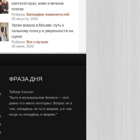
синтезаторах, коже и вечном
поиске
Рубрика:
Биографии знаменитостей
20 августа, 2025
Уроки вокала в Москве: путь к
сильному голосу и уверенности на
сцене
Рубрика:
Все о музыке
30 июня, 2025
ФРАЗА ДНЯ
Тейлор Хэнсон:
с
"Быть в музыкальном бизнесе — всё
равно что иметь мотоцикл. Вопрос не в
том, попадёшь ли ты в аварию, а в том,
когда ты попадёшь в аварию."
6
3
0