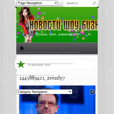
Музыка, кино, знаменитости
Биографии знаменитостей
Все о музыке
24 декабря, 2015
Жизнь звезд
Музыкальные новости
1445889421_zvezdy7
Новости киноиндустрии