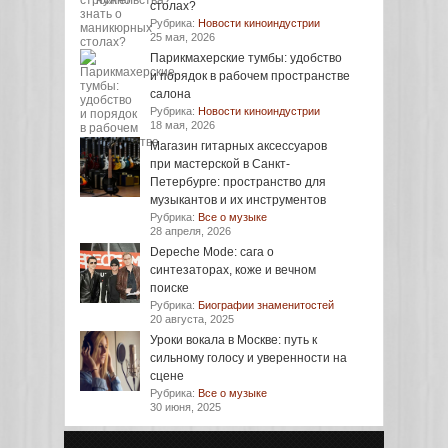
столах?
Рубрика:
Новости киноиндустрии
25 мая, 2026
Парикмахерские тумбы: удобство
и порядок в рабочем пространстве
салона
Рубрика:
Новости киноиндустрии
18 мая, 2026
Магазин гитарных аксессуаров
при мастерской в Санкт-
Петербурге: пространство для
музыкантов и их инструментов
Рубрика:
Все о музыке
28 апреля, 2026
Depeche Mode: сага о
синтезаторах, коже и вечном
поиске
Рубрика:
Биографии знаменитостей
20 августа, 2025
Уроки вокала в Москве: путь к
сильному голосу и уверенности на
сцене
Рубрика:
Все о музыке
30 июня, 2025