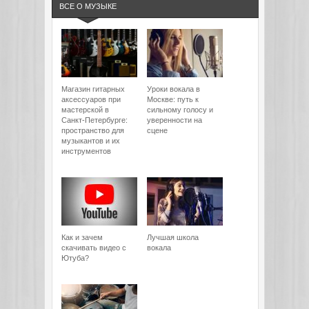
ВСЕ О МУЗЫКЕ
Магазин гитарных
Уроки вокала в
аксессуаров при
Москве: путь к
мастерской в
сильному голосу и
Санкт-Петербурге:
уверенности на
пространство для
сцене
музыкантов и их
инструментов
Как и зачем
Лучшая школа
скачивать видео с
вокала
Ютуба?