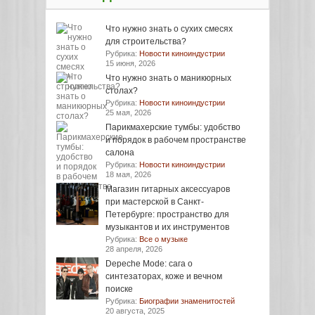
Что нужно знать о сухих смесях
для строительства?
Рубрика:
Новости киноиндустрии
15 июня, 2026
Что нужно знать о маникюрных
столах?
Рубрика:
Новости киноиндустрии
25 мая, 2026
Парикмахерские тумбы: удобство
и порядок в рабочем пространстве
салона
Рубрика:
Новости киноиндустрии
18 мая, 2026
Магазин гитарных аксессуаров
при мастерской в Санкт-
Петербурге: пространство для
музыкантов и их инструментов
Рубрика:
Все о музыке
28 апреля, 2026
Depeche Mode: сага о
синтезаторах, коже и вечном
поиске
Рубрика:
Биографии знаменитостей
20 августа, 2025