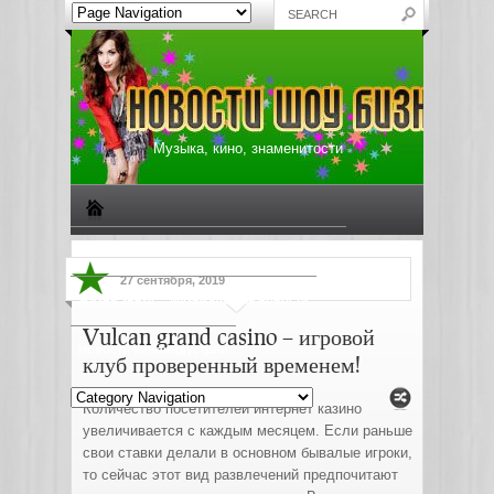
Музыка, кино, знаменитости
Биографии знаменитостей
Все о музыке
27 сентября, 2019
Жизнь звезд
Музыкальные новости
Vulcan grand casino – игровой
Новости киноиндустрии
клуб проверенный временем!
Количество посетителей интернет казино
увеличивается с каждым месяцем. Если раньше
свои ставки делали в основном бывалые игроки,
то сейчас этот вид развлечений предпочитают