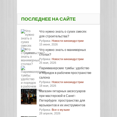
ПОСЛЕДНЕЕ НА САЙТЕ
Что нужно знать о сухих смесях
для строительства?
Рубрика:
Новости киноиндустрии
15 июня, 2026
Что нужно знать о маникюрных
столах?
Рубрика:
Новости киноиндустрии
25 мая, 2026
Парикмахерские тумбы: удобство
и порядок в рабочем пространстве
салона
Рубрика:
Новости киноиндустрии
18 мая, 2026
Магазин гитарных аксессуаров
при мастерской в Санкт-
Петербурге: пространство для
музыкантов и их инструментов
Рубрика:
Все о музыке
28 апреля, 2026