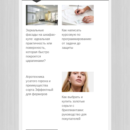
Зеркальные
Как написать
фасады на шкафах-
курсовую по
купе: идеальная
программированию:
практичность или
от задачи до
поверхность,
защиты
которая быстро
покроется
царапинами?
Агротехника
усатого гороха и
преимущества
сорта Эффектный
для фермеров
Как выбрать и
купить золотые
серьги с
бриллиантами:
руководство для
покупателей