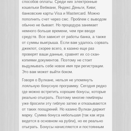
способов оплаты. Среди них электронные
кошельки Вебмани, Яндекс.Деньги, Киви;
банковские карты Visa и Mastercard. Можно
пополнить счет через смс. Проблем с выводом
обычно не бывает. Но процедура занимает
немного больше времени, чем при вводе
средств. Все зависит от работы банка, а также
от суммы выигрыша. Если вам удалось сорвать
джекпот, скорее всего, в казино еще раз
проверят ваши данные, сравнят их со скан-
копиями документов. Поэтому не стоит
выдумывать себе новое имя при регистрации.
Это вам может выйти боком.
Говоря о Вулкане, нельзя не упомянуть
лояльную бонусную программу. Сегодня редко
где можно встретить хорошие бонусы, которые
реально отыграть. Поэтому многие гемблеры
уже бросили эту гиблую затею и отказываются
от таких поощрений. Но казино Вулкан держит
марку. Сумма бонуса небольшая (так как игра
ведется в основном на рубли), но ее реально
отыграть. Бонусы начисляются и постоянным