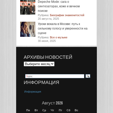
Depeche Mode: сага о
синтезаторах, коже и вечном
поиске
Рубрика:
Биографии знаменитостей
20 августа, 2025
Уроки вокала в Москве: путь к
сильному голосу и уверенности на
сцене
Рубрика:
Все о музыке
30 июня, 2025
АРХИВЫ НОВОСТЕЙ
ИНФОРМАЦИЯ
Информация
Август 2026
Пн
Вт
Ср
Чт
Пт
Сб
Вс