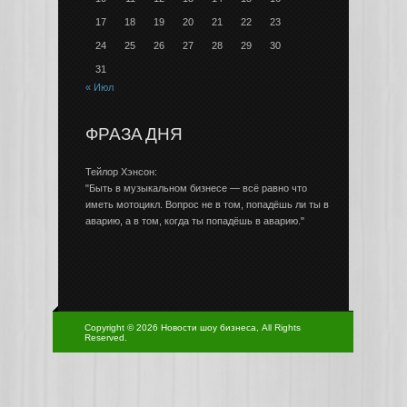
17
18
19
20
21
22
23
24
25
26
27
28
29
30
31
« Июл
ФРАЗА ДНЯ
Тейлор Хэнсон:
"Быть в музыкальном бизнесе — всё равно что
иметь мотоцикл. Вопрос не в том, попадёшь ли ты в
аварию, а в том, когда ты попадёшь в аварию."
Copyright © 2026 Новости шоу бизнеса, All Rights
Reserved.