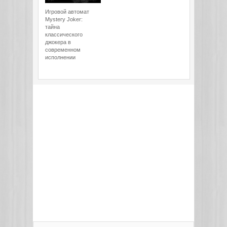
Игровой автомат
Mystery Joker:
тайна
классического
джокера в
современном
исполнении