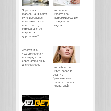
Зеркальные
Как написать
фасады на шкафах-
курсовую по
купе: идеальная
программированию:
практичность или
от задачи до
поверхность,
защиты
которая быстро
покроется
царапинами?
Агротехника
усатого гороха и
преимущества
сорта Эффектный
для фермеров
Как выбрать и
купить золотые
серьги с
бриллиантами:
руководство для
покупателей