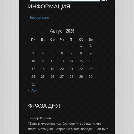
ИНФОРМАЦИЯ
Информация
Август 2026
Пн
Вт
Ср
Чт
Пт
Сб
Вс
1
2
3
4
5
6
7
8
9
10
11
12
13
14
15
16
17
18
19
20
21
22
23
24
25
26
27
28
29
30
31
« Июл
ФРАЗА ДНЯ
Тейлор Хэнсон:
"Быть в музыкальном бизнесе — всё равно что
иметь мотоцикл. Вопрос не в том, попадёшь ли ты в