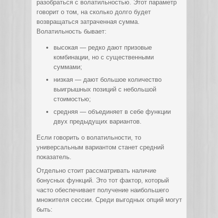
разобраться с волатильностью. Этот параметр
говорит о том, на сколько долго будет
возвращаться затраченная сумма.
Волатильность бывает:
высокая — редко дают призовые
комбинации, но с существенными
суммами;
низкая — дают большое количество
выигрышных позиций с небольшой
стоимостью;
средняя — объединяет в себе функции
двух предыдущих вариантов.
Если говорить о волатильности, то
универсальным вариантом станет средний
показатель.
Отдельно стоит рассматривать наличие
бонусных функций. Это тот фактор, который
часто обеспечивает получение наибольшего
множителя сессии. Среди выгодных опций могут
быть: